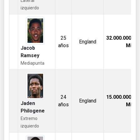
Lateral
izquierdo
25
32.000.000,00
England
años
Mill €
Jacob
Ramsey
Mediapunta
24
15.000.000,00
England
Jaden
años
Mill €
Philogene
Extremo
izquierdo