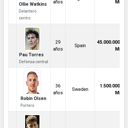
años
Mill €
Ollie Watkins
Delantero
centro
29
45.000.000,00
Spain
años
Mill €
Pau Torres
Defensa central
36
1.500.000,00
Sweden
años
Mill €
Robin Olsen
Portero