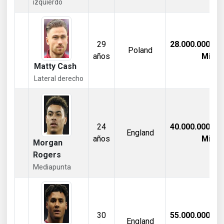
izquierdo
29
28.000.000,00
Poland
años
Mill €
Matty Cash
Lateral derecho
24
40.000.000,00
England
años
Mill €
Morgan
Rogers
Mediapunta
30
55.000.000,00
England