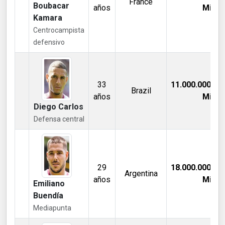
France
Boubacar
años
Mill €
Kamara
Centrocampista
defensivo
33
11.000.000,00
Brazil
años
Mill €
Diego Carlos
Defensa central
29
18.000.000,00
Argentina
años
Mill €
Emiliano
Buendía
Mediapunta