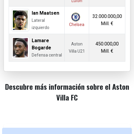
Luton
Ian Maatsen
32.000.000,00
Lateral
Mill. €
Chelsea
izquierdo
Lamare
450.000,00
Aston
Bogarde
Mill. €
Villa U21
Defensa central
Descubre más información sobre el Aston
Villa FC