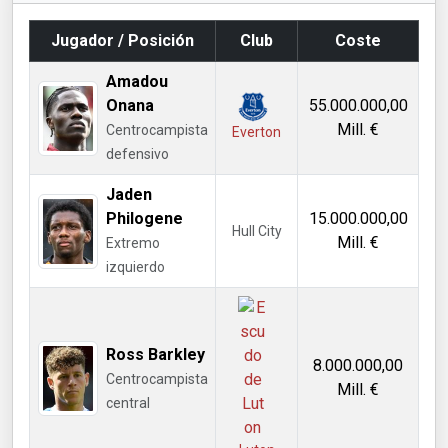
Jugador / Posición
Club
Coste
Amadou
Onana
55.000.000,00
Mill. €
Centrocampista
Everton
defensivo
Jaden
Philogene
15.000.000,00
Hull City
Mill. €
Extremo
izquierdo
Ross Barkley
8.000.000,00
Centrocampista
Mill. €
central