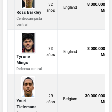
32
8.000.000,00
England
años
Mill €
Ross Barkley
Centrocampista
central
33
8.000.000,00
England
años
Mill €
Tyrone
Mings
Defensa central
29
30.000.000,00
Belgium
Youri
años
Mill €
Tielemans