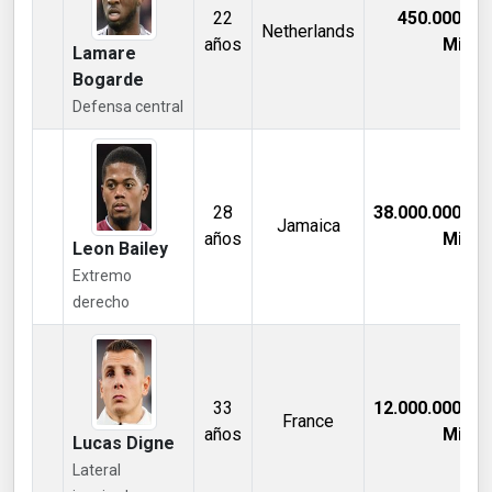
22
450.000,00
Netherlands
años
Mill €
Lamare
Bogarde
Defensa central
28
38.000.000,00
Jamaica
años
Mill €
Leon Bailey
Extremo
derecho
33
12.000.000,00
France
años
Mill €
Lucas Digne
Lateral