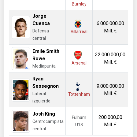
Burnley
Jorge
Cuenca
6.000.000,00
Mill. €
Defensa
Villarreal
central
Emile Smith
32.000.000,00
Rowe
Mill. €
Arsenal
Mediapunta
Ryan
Sessegnon
9.000.000,00
Mill. €
Lateral
Tottenham
izquierdo
Josh King
200.000,00
Fulham
Centrocampista
Mill. €
U18
central