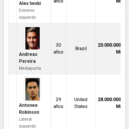
años
Mill €
Alex Iwobi
Extremo
izquierdo
30
20.000.000,00
Brazil
años
Mill €
Andreas
Pereira
Mediapunta
29
United
28.000.000,00
Antonee
años
States
Mill €
Robinson
Lateral
izquierdo