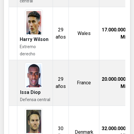
central
29
17.000.000,00
Wales
años
Mill €
Harry Wilson
Extremo
derecho
29
20.000.000,00
France
años
Mill €
Issa Diop
Defensa central
30
32.000.000,00
Denmark