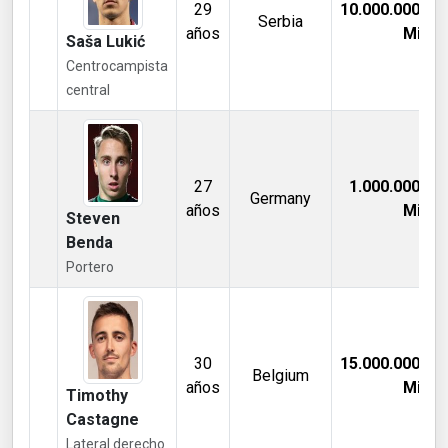
29
10.000.000,00
Serbia
años
Mill €
Saša Lukić
Centrocampista
central
27
1.000.000,00
Germany
años
Mill €
Steven
Benda
Portero
30
15.000.000,00
Belgium
años
Mill €
Timothy
Castagne
Lateral derecho