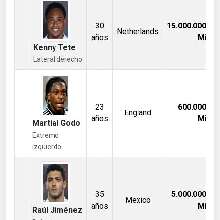
30
15.000.000,00
Netherlands
años
Mill €
Kenny Tete
Lateral derecho
23
600.000,00
England
años
Mill €
Martial Godo
Extremo
izquierdo
35
5.000.000,00
Mexico
años
Mill €
Raúl Jiménez