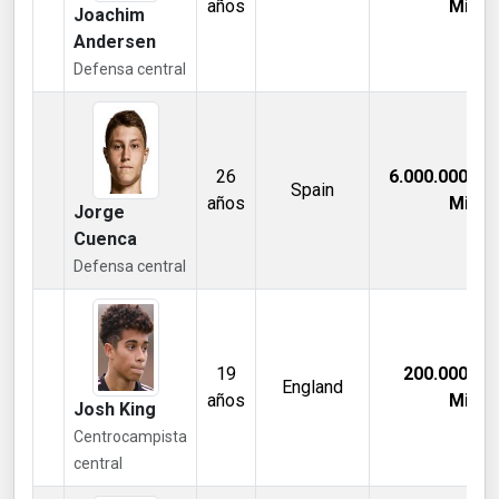
años
Mill €
Joachim
Andersen
Defensa central
26
6.000.000,00
Spain
años
Mill €
Jorge
Cuenca
Defensa central
19
200.000,00
England
años
Mill €
Josh King
Centrocampista
central