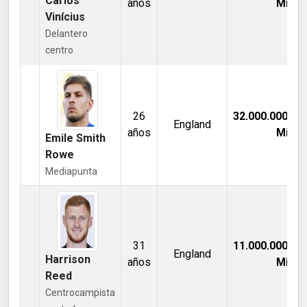
Carlos
años
Mill €
Vinícius
Delantero
centro
26
32.000.000,00
England
años
Mill €
Emile Smith
Rowe
Mediapunta
31
11.000.000,00
England
Harrison
años
Mill €
Reed
Centrocampista