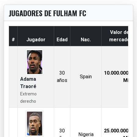
JUGADORES DE FULHAM FC
Valor de
#
Jugador
Edad
Nac.
mercado
30
10.000.000,00
Spain
Adama
años
Mill €
Traoré
Extremo
derecho
30
25.000.000,00
Nigeria