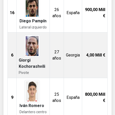
26
900,00
Mill
16
España
años
€
Diego Pampín
Lateral izquierdo
27
6
Georgia
4,00
Mill €
años
Giorgi
Kochorashvili
Pivote
25
800,00
Mill
9
España
años
€
Iván Romero
Delantero centro