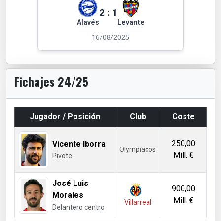
2
:
1
Alavés
Levante
16/08/2025
Fichajes 24/25
Jugador / Posición
Club
Coste
250,00
Vicente Iborra
Olympiacos
Mill. €
Pivote
José Luis
900,00
Morales
Mill. €
Villarreal
Delantero centro