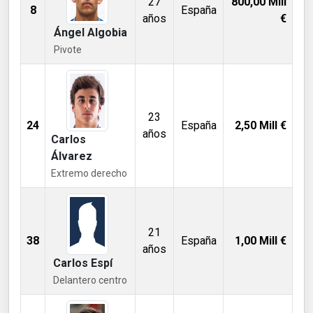
27
800,00
Mill
8
España
años
€
Ángel Algobia
Pivote
23
24
España
2,50
Mill €
años
Carlos
Álvarez
Extremo derecho
21
38
España
1,00
Mill €
años
Carlos Espí
Delantero centro