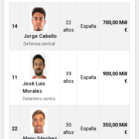
22
700,00
Mill
14
España
años
€
Jorge Cabello
Defensa central
39
900,00
Mill
11
España
años
€
José Luis
Morales
Delantero centro
30
350,00
Mill
22
España
años
€
Manu Sánchez