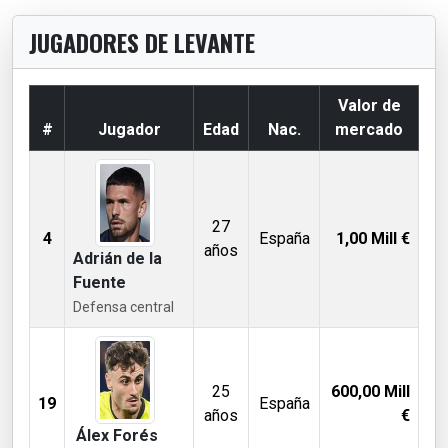
JUGADORES DE LEVANTE
Valor de
#
Jugador
Edad
Nac.
mercado
27
4
España
1,00
Mill €
años
Adrián de la
Fuente
Defensa central
25
600,00
Mill
19
España
años
€
Álex Forés