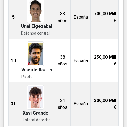
33
700,00
Mill
5
España
años
€
Unai Elgezabal
Defensa central
38
250,00
Mill
10
España
años
€
Vicente Iborra
Pivote
21
200,00
Mill
31
España
años
€
Xavi Grande
Lateral derecho