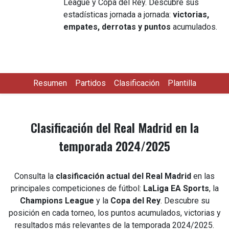
League y Copa del Rey. Descubre sus
estadísticas jornada a jornada:
victorias,
empates, derrotas y puntos
acumulados.
Resumen
Partidos
Clasificación
Plantilla
Clasificación del Real Madrid en la
temporada 2024/2025
Consulta la
clasificación actual del Real Madrid
en las
principales competiciones de fútbol:
LaLiga EA Sports
, la
Champions League
y la
Copa del Rey
. Descubre su
posición en cada torneo, los puntos acumulados, victorias y
resultados más relevantes de la temporada 2024/2025.