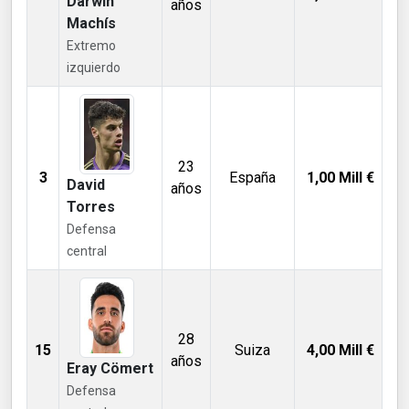
Darwin
años
Machís
Extremo
izquierdo
23
3
España
1,00
Mill €
David
años
Torres
Defensa
central
28
15
Suiza
4,00
Mill €
años
Eray Cömert
Defensa