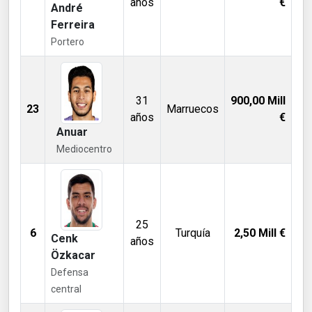
años
€
André
Ferreira
Portero
31
900,00
Mill
23
Marruecos
años
€
Anuar
Mediocentro
25
6
Turquía
2,50
Mill €
Cenk
años
Özkacar
Defensa
central