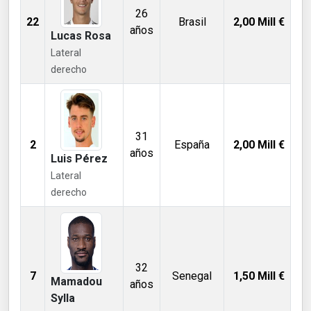
26
22
Brasil
2,00
Mill €
años
Lucas Rosa
Lateral
derecho
31
2
España
2,00
Mill €
años
Luis Pérez
Lateral
derecho
32
7
Senegal
1,50
Mill €
Mamadou
años
Sylla