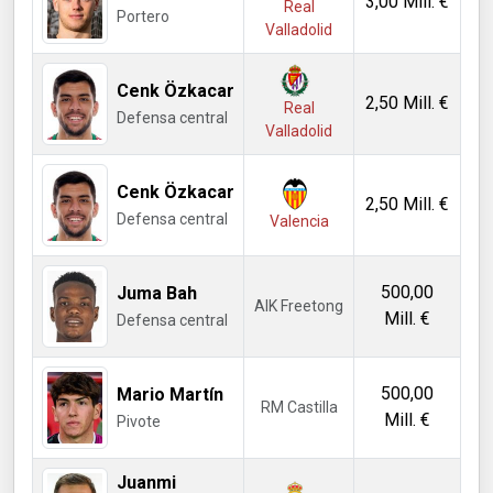
3,00 Mill. €
Real
Portero
Valladolid
Cenk Özkacar
2,50 Mill. €
Real
Defensa central
Valladolid
Cenk Özkacar
2,50 Mill. €
Defensa central
Valencia
500,00
Juma Bah
AIK Freetong
Mill. €
Defensa central
500,00
Mario Martín
RM Castilla
Mill. €
Pivote
Juanmi