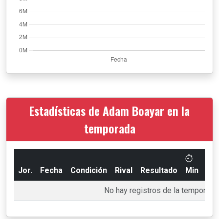
Estadísticas de Adam Boayar en la
temporada
Jor.
Fecha
Condición
Rival
Resultado
Min
Go
No hay registros de la temporada 