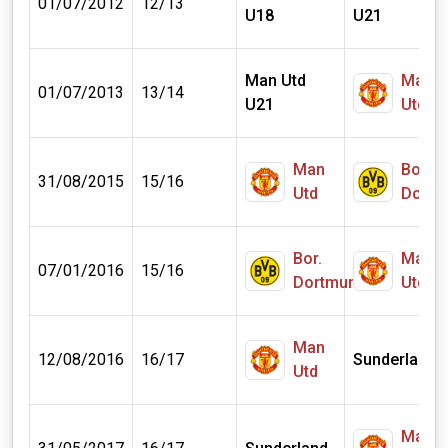
01/07/2012
12/13
U18
U21
Man Utd
Man
01/07/2013
13/14
U21
Utd
Man
Bor.
31/08/2015
15/16
Utd
Dortm
Bor.
Man
07/01/2016
15/16
Dortmund
Utd
Man
12/08/2016
16/17
Sunderland
Utd
Man