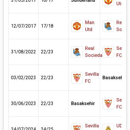
31/05/2017
16/17
Sunderland
Utd
Man
Real
12/07/2017
17/18
Utd
Socie
Real
Sevill
31/08/2022
22/23
Sociedad
FC
Sevilla
03/02/2023
22/23
Basaksehir
FC
Sevill
30/06/2023
22/23
Basaksehir
FC
Sevilla
UD La
24/07/2024
24/25