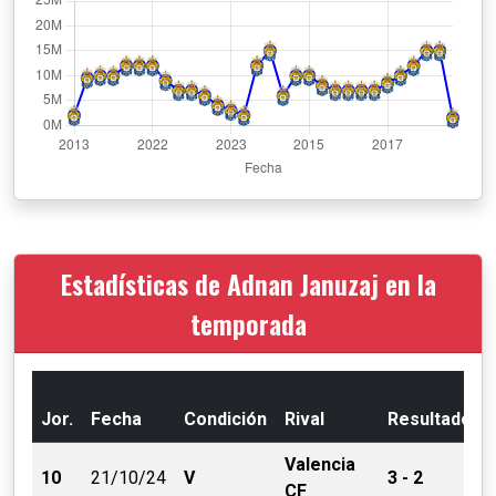
Estadísticas de Adnan Januzaj en la
temporada
Jor.
Fecha
Condición
Rival
Resultado
Valencia
10
21/10/24
V
3 - 2
CF