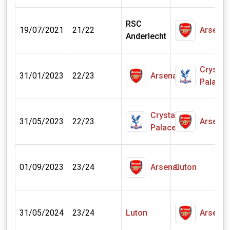
RSC
1
19/07/2021
21/22
Arsenal
Anderlecht
m
Crystal
0
31/01/2023
22/23
Arsenal
Palace
€
Crystal
0
31/05/2023
22/23
Arsenal
Palace
€
0
01/09/2023
23/24
Arsenal
Luton
€
0
31/05/2024
23/24
Luton
Arsenal
€