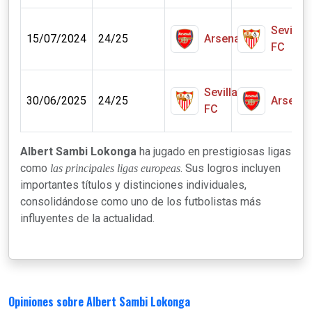
Sevilla
0
15/07/2024
24/25
Arsenal
FC
€
Sevilla
0
30/06/2025
24/25
Arsenal
FC
€
Albert Sambi Lokonga
ha jugado en prestigiosas ligas
como
. Sus logros incluyen
las principales ligas europeas
importantes títulos y distinciones individuales,
consolidándose como uno de los futbolistas más
influyentes de la actualidad.
Opiniones sobre Albert Sambi Lokonga