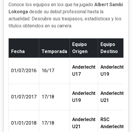
Conoce los equipos en los que ha jugado
Albert Sambi
Lokonga
desde su debut profesional hasta la
actualidad. Descubre sus traspasos, estadísticas y los
títulos obtenidos en su carrera.
Equipo
Equipo
Fecha
Temporada
Origen
Destino
C
Anderlecht
Anderlecht
0
01/07/2016
16/17
U17
U19
€
Anderlecht
Anderlecht
0
01/07/2017
17/18
U19
U21
€
Anderlecht
RSC
0
01/01/2018
17/18
U21
Anderlecht
€