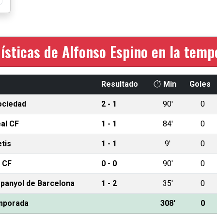
ísticas de Alfonso Espino en la tem
Resultado
Min
Goles
ociedad
2 - 1
90'
0
eal CF
1 - 1
84'
0
etis
1 - 1
9'
0
 CF
0 - 0
90'
0
panyol de Barcelona
1 - 2
35'
0
emporada
308'
0