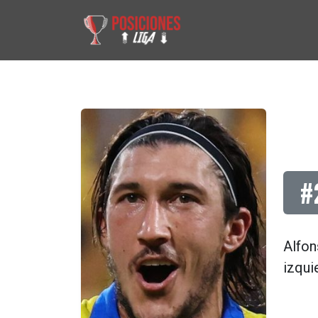
#
Alfon
izqui