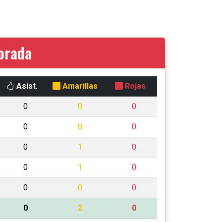
porada
Asist.
Amarillas
Rojas
0
0
0
0
0
0
0
1
0
0
1
0
0
0
0
0
2
0