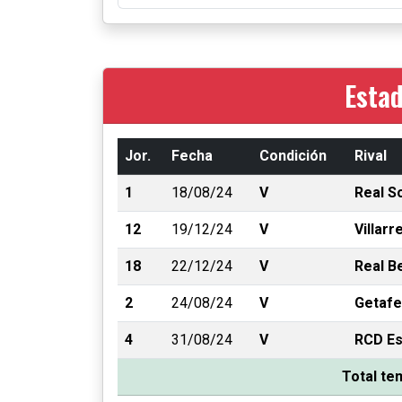
Estad
Jor.
Fecha
Condición
Rival
1
18/08/24
V
Real S
12
19/12/24
V
Villarr
18
22/12/24
V
Real B
2
24/08/24
V
Getafe
4
31/08/24
V
RCD Es
Total t