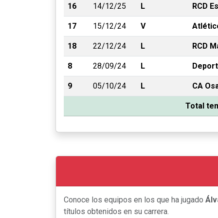
16
14/12/25
L
RCD Es
17
15/12/24
V
Atléti
18
22/12/24
L
RCD Ma
8
28/09/24
L
Deport
9
05/10/24
L
CA Os
Total t
Conoce los equipos en los que ha jugado
Álv
títulos obtenidos en su carrera.