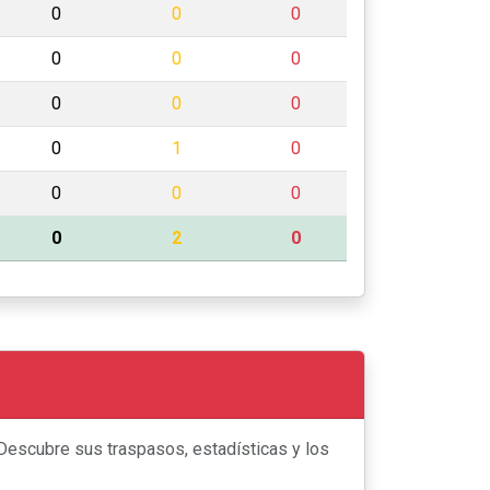
0
0
0
0
0
0
0
0
0
0
1
0
0
0
0
0
2
0
 Descubre sus traspasos, estadísticas y los