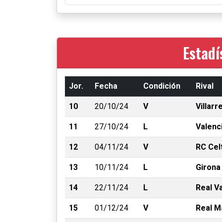
Estadí
Jor.
Fecha
Condición
Rival
10
20/10/24
V
Villarr
11
27/10/24
L
Valenc
12
04/11/24
V
RC Cel
13
10/11/24
L
Girona
14
22/11/24
L
Real Va
15
01/12/24
V
Real M