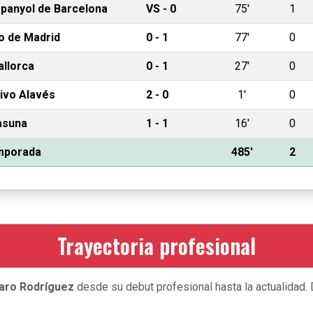
panyol de Barcelona
VS - 0
75'
1
co de Madrid
0 - 1
77'
0
llorca
0 - 1
27'
0
ivo Alavés
2 - 0
1'
0
asuna
1 - 1
16'
0
emporada
485'
2
Trayectoria profesional
aro Rodríguez
desde su debut profesional hasta la actualidad.