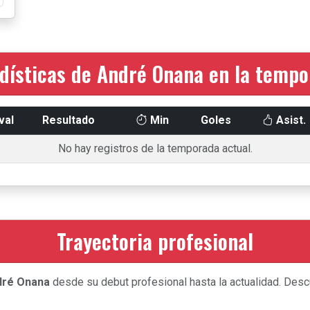
dísticas de André Onana en la temp
val
Resultado
Min
Goles
Asist.
No hay registros de la temporada actual.
Trayectoria profesional
dré Onana
desde su debut profesional hasta la actualidad. Descu