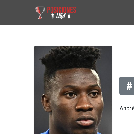
#
André