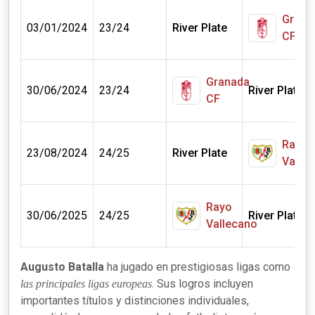
Grana
03/01/2024
23/24
River Plate
CF
Granada
30/06/2024
23/24
River Plate
CF
Rayo
23/08/2024
24/25
River Plate
Valle
Rayo
30/06/2025
24/25
River Plate
Vallecano
Augusto Batalla
ha jugado en prestigiosas ligas como
. Sus logros incluyen
las principales ligas europeas
importantes títulos y distinciones individuales,