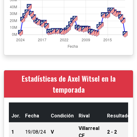
Estadísticas de Axel Witsel en la
temporada
Jor.
Fecha
Condición
Rival
Resultado
Villarreal
1
19/08/24
V
2 - 2
CF