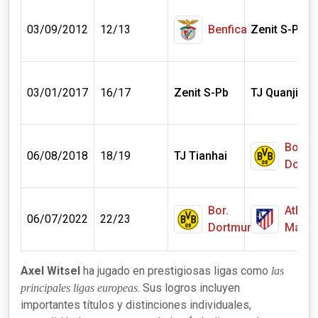
03/09/2012
12/13
Benfica
Zenit S-Pb
03/01/2017
16/17
Zenit S-Pb
TJ Quanjian
Bor.
06/08/2018
18/19
TJ Tianhai
Dortm
Bor.
Atléti
06/07/2022
22/23
Dortmund
Madri
Axel Witsel
ha jugado en prestigiosas ligas como
las
. Sus logros incluyen
principales ligas europeas
importantes títulos y distinciones individuales,