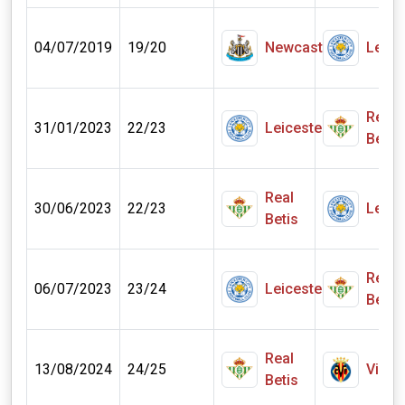
04/07/2019
19/20
Newcastle
Leice
Real
31/01/2023
22/23
Leicester
Betis
Real
30/06/2023
22/23
Leice
Betis
Real
06/07/2023
23/24
Leicester
Betis
Real
13/08/2024
24/25
Villar
Betis