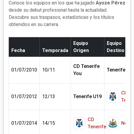
Conoce los equipos en los que ha jugado
Ayoze Pérez
desde su debut profesional hasta la actualidad.
Descubre sus traspasos, estadísticas y los títulos
obtenidos en su carrera.
Equipo
Equipo
Fecha
Temporada
Origen
Destino
CD Tenerife
01/07/2010
10/11
Tenerife U1
You
CD
01/07/2012
12/13
Tenerife U19
Tener
CD
01/07/2014
14/15
Newca
Tenerife