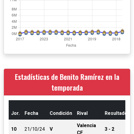
Estadísticas de Benito Ramírez en la
temporada
Jor.
Fecha
Condición
Rival
Resultado
Valencia
10
21/10/24
V
3 - 2
CF