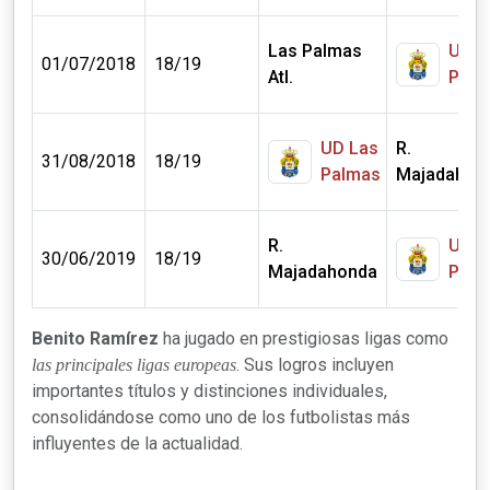
Las Palmas
UD L
01/07/2018
18/19
Atl.
Palm
UD Las
R.
31/08/2018
18/19
Palmas
Majadahon
R.
UD L
30/06/2019
18/19
Majadahonda
Palm
Benito Ramírez
ha jugado en prestigiosas ligas como
. Sus logros incluyen
las principales ligas europeas
importantes títulos y distinciones individuales,
consolidándose como uno de los futbolistas más
influyentes de la actualidad.