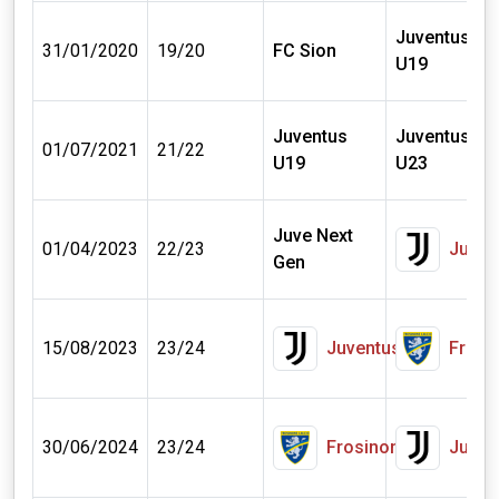
Juventus
31/01/2020
19/20
FC Sion
U19
Juventus
Juventus
01/07/2021
21/22
U19
U23
Juve Next
01/04/2023
22/23
Juven
Gen
15/08/2023
23/24
Juventus
Frosi
30/06/2024
23/24
Frosinone
Juven