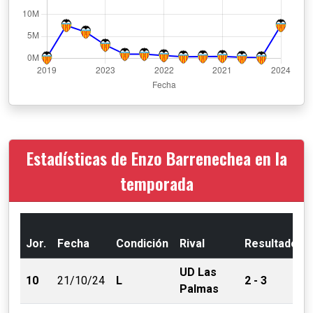
Estadísticas de Enzo Barrenechea en la
temporada
Jor.
Fecha
Condición
Rival
Resultado
UD Las
10
21/10/24
L
2 - 3
Palmas