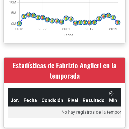
Estadísticas de Fabrizio Angileri en la
temporada
Jor.
Fecha
Condición
Rival
Resultado
Min
Go
No hay registros de la temporada 