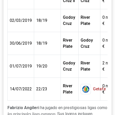
Cruz II
Cruz
€
Godoy
River
0 mill.
02/03/2019
18/19
Cruz
Plate
€
River
Godoy
0 mill.
30/06/2019
18/19
Plate
Cruz
€
Godoy
River
2 mill.
01/07/2019
19/20
Cruz
Plate
€
River
0 mill.
14/07/2022
22/23
Getafe
Plate
€
Fabrizio Angileri
ha jugado en prestigiosas ligas como
. Sus logros incluyen
las principales ligas europeas