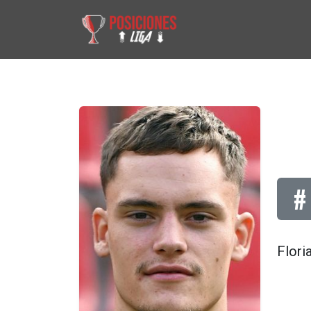
#
Flori