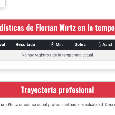
dísticas de Florian Wirtz en la temp
val
Resultado
Min
Goles
Asist.
No hay registros de la temporada actual.
Trayectoria profesional
rian Wirtz
desde su debut profesional hasta la actualidad. Descu