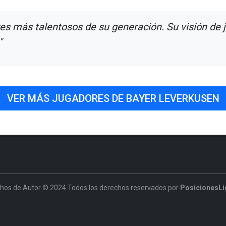
res más talentosos de su generación. Su visión de j
"
VER MÁS JUGADORES DE BAYER LEVERKUSEN
hos de Autor © 2024 Todos los derechos reservados por
PosicionesLi