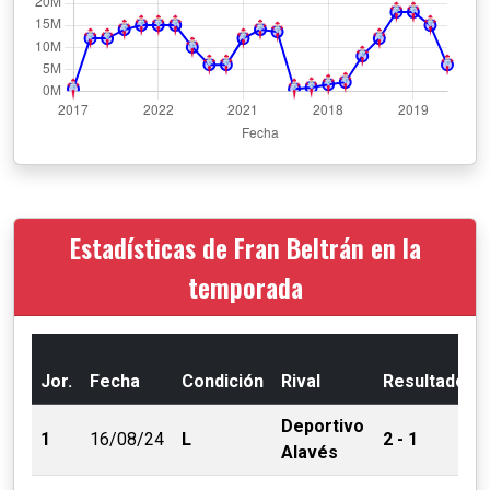
Estadísticas de Fran Beltrán en la
temporada
Jor.
Fecha
Condición
Rival
Resultado
Deportivo
1
16/08/24
L
2 - 1
Alavés