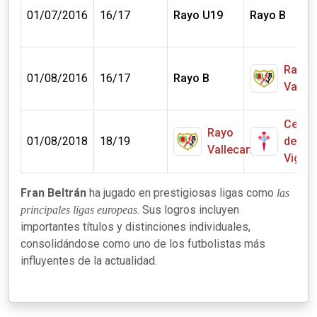
01/07/2016
16/17
Rayo U19
Rayo B
Rayo
01/08/2016
16/17
Rayo B
Valle
Celta
Rayo
01/08/2018
18/19
de
Vallecano
Vigo
Fran Beltrán
ha jugado en prestigiosas ligas como
las
. Sus logros incluyen
principales ligas europeas
importantes títulos y distinciones individuales,
consolidándose como uno de los futbolistas más
influyentes de la actualidad.