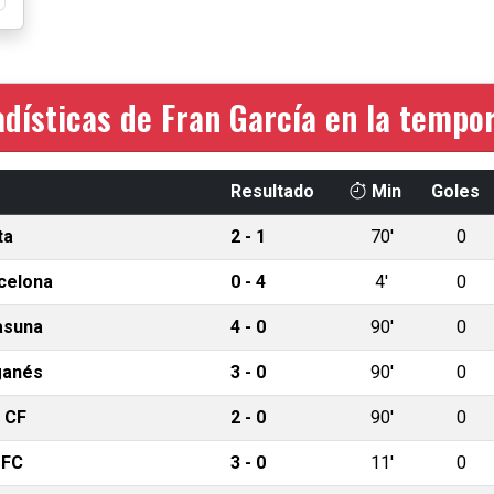
adísticas de Fran García en la tempo
Resultado
Min
Goles
ta
2 - 1
70'
0
celona
0 - 4
4'
0
asuna
4 - 0
90'
0
ganés
3 - 0
90'
0
 CF
2 - 0
90'
0
 FC
3 - 0
11'
0