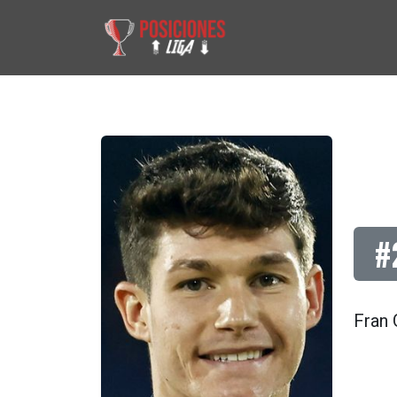
#
Fran 