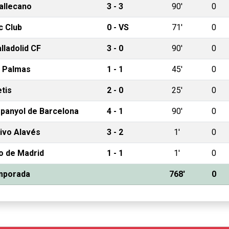
allecano
3 - 3
90'
0
c Club
0 - VS
71'
0
lladolid CF
3 - 0
90'
0
 Palmas
1 - 1
45'
0
etis
2 - 0
25'
0
panyol de Barcelona
4 - 1
90'
0
ivo Alavés
3 - 2
1'
0
co de Madrid
1 - 1
1'
0
emporada
768'
0