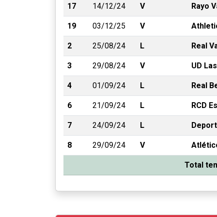
17
14/12/24
V
Rayo V
19
03/12/25
V
Athleti
2
25/08/24
L
Real Va
3
29/08/24
V
UD Las
4
01/09/24
L
Real B
6
21/09/24
L
RCD Es
7
24/09/24
L
Deport
8
29/09/24
V
Atléti
Total t