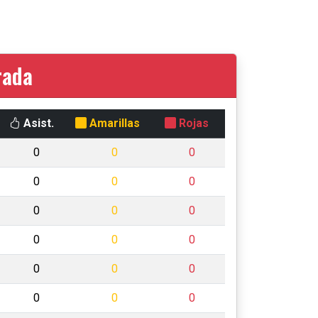
rada
Asist.
Amarillas
Rojas
0
0
0
0
0
0
0
0
0
0
0
0
0
0
0
0
0
0