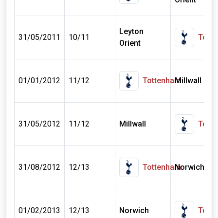
Leyton
31/05/2011
10/11
Tott
Orient
01/01/2012
11/12
Tottenham
Millwall
31/05/2012
11/12
Millwall
Tott
31/08/2012
12/13
Tottenham
Norwich
01/02/2013
12/13
Norwich
Tott