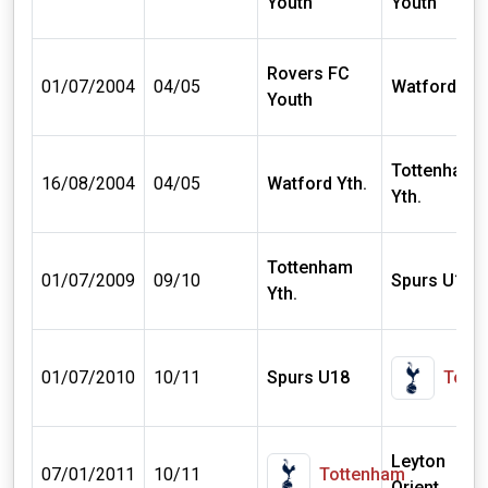
Youth
Youth
Rovers FC
01/07/2004
04/05
Watford Yth
Youth
Tottenham
16/08/2004
04/05
Watford Yth.
Yth.
Tottenham
01/07/2009
09/10
Spurs U18
Yth.
01/07/2010
10/11
Spurs U18
Tott
Leyton
07/01/2011
10/11
Tottenham
Orient