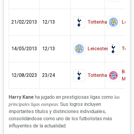
21/02/2013
12/13
Tottenham
Leice
14/05/2013
12/13
Leicester
Tott
Baye
12/08/2023
23/24
Tottenham
Muni
Harry Kane
ha jugado en prestigiosas ligas como
las
. Sus logros incluyen
principales ligas europeas
importantes títulos y distinciones individuales,
consolidándose como uno de los futbolistas más
influyentes de la actualidad.