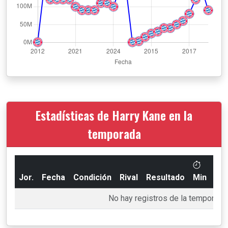
Estadísticas de Harry Kane en la
temporada
Jor.
Fecha
Condición
Rival
Resultado
Min
Go
No hay registros de la temporada 