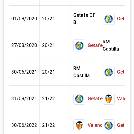
Getafe CF
0
01/08/2020
20/21
Getafe
B
RM
0
27/08/2020
20/21
Getafe
Castilla
RM
0
30/06/2021
20/21
Getafe
Castilla
0
31/08/2021
21/22
Getafe
Valenci
0
30/06/2022
21/22
Valencia
Getafe