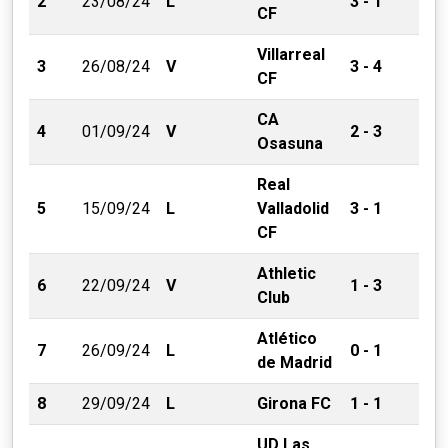
2
23/08/24
L
3 - 1
CF
Villarreal
3
26/08/24
V
3 - 4
CF
CA
4
01/09/24
V
2 - 3
Osasuna
Real
5
15/09/24
L
Valladolid
3 - 1
CF
Athletic
6
22/09/24
V
1 - 3
Club
Atlético
7
26/09/24
L
0 - 1
de Madrid
8
29/09/24
L
Girona FC
1 - 1
UD Las