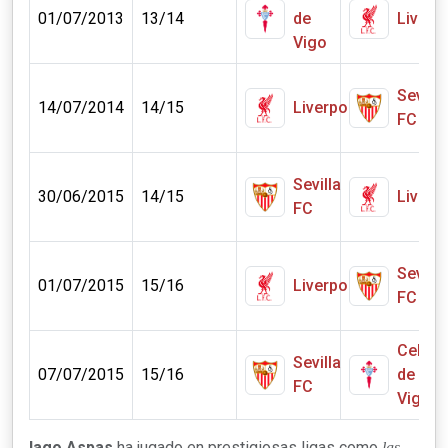
01/07/2013
13/14
de
Liverp
Vigo
Sevilla
14/07/2014
14/15
Liverpool
FC
Sevilla
30/06/2015
14/15
Liverp
FC
Sevilla
01/07/2015
15/16
Liverpool
FC
Celta
Sevilla
07/07/2015
15/16
de
FC
Vigo
Iago Aspas
ha jugado en prestigiosas ligas como
las