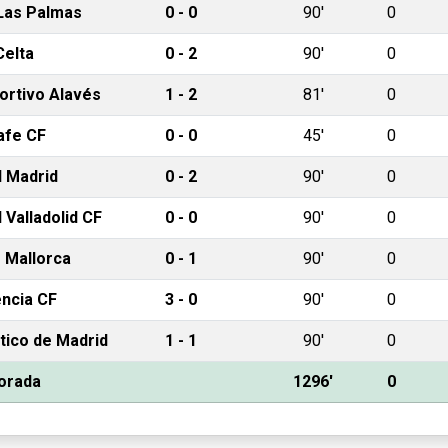
Las Palmas
0 - 0
90'
0
Celta
0 - 2
90'
0
ortivo Alavés
1 - 2
81'
0
afe CF
0 - 0
45'
0
l Madrid
0 - 2
90'
0
 Valladolid CF
0 - 0
90'
0
 Mallorca
0 - 1
90'
0
encia CF
3 - 0
90'
0
tico de Madrid
1 - 1
90'
0
orada
1296'
0