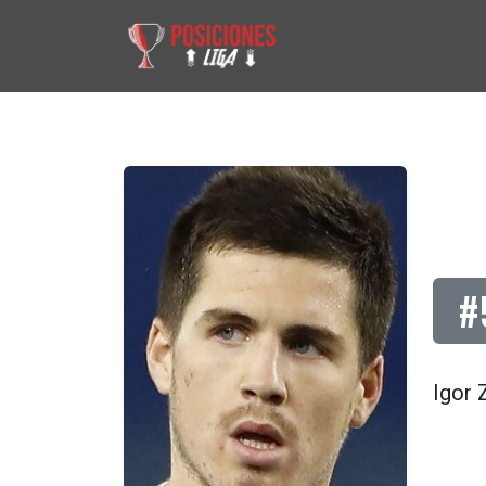
#
Igor 