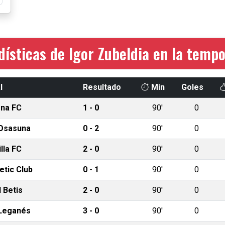
dísticas de Igor Zubeldia en la temp
l
Resultado
Min
Goles
ona FC
1 - 0
90'
0
Osasuna
0 - 2
90'
0
lla FC
2 - 0
90'
0
etic Club
0 - 1
90'
0
 Betis
2 - 0
90'
0
Leganés
3 - 0
90'
0