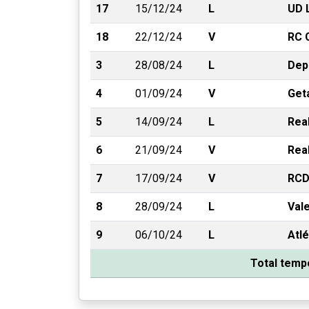
17
15/12/24
L
UD 
18
22/12/24
V
RC 
3
28/08/24
L
Dep
4
01/09/24
V
Get
5
14/09/24
L
Rea
6
21/09/24
V
Real
7
17/09/24
V
RCD
8
28/09/24
L
Val
9
06/10/24
L
Atlé
Total temp