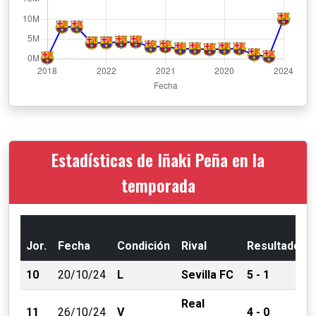
Estadísticas de Iñaki Peña en la
temporada
Jor.
Fecha
Condición
Rival
Resultado
10
20/10/24
L
Sevilla FC
5 - 1
Real
11
26/10/24
V
4 - 0