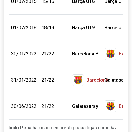
01/07/2015
15/16
Barça U18
Barça U19
01/07/2018
18/19
Barça U19
Barcelona B
30/01/2022
21/22
Barcelona B
Barce
31/01/2022
21/22
Barcelona
Galatasaray
30/06/2022
21/22
Galatasaray
Barce
Iñaki Peña
ha jugado en prestigiosas ligas como
las