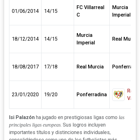
FC Villarreal
Murcia
01/06/2014
14/15
C
Imperial
Murcia
18/12/2014
14/15
Real Murcia
Imperial
18/08/2017
17/18
Real Murcia
Ponferradin
Rayo
23/01/2020
19/20
Ponferradina
Valle
Isi Palazón
ha jugado en prestigiosas ligas como
las
. Sus logros incluyen
principales ligas europeas
importantes títulos y distinciones individuales,
consolidándose como uno de los futbolistas más