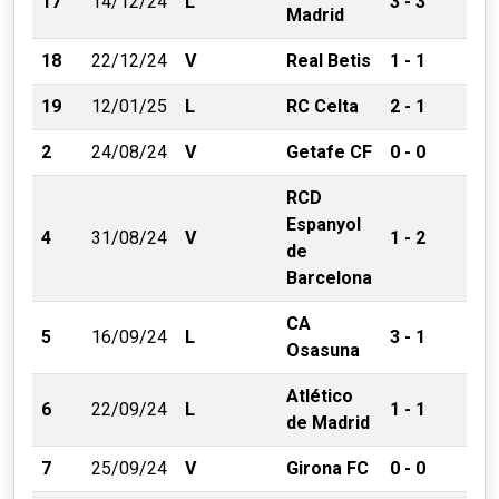
17
14/12/24
L
3 - 3
Madrid
18
22/12/24
V
Real Betis
1 - 1
19
12/01/25
L
RC Celta
2 - 1
2
24/08/24
V
Getafe CF
0 - 0
RCD
Espanyol
4
31/08/24
V
1 - 2
de
Barcelona
CA
5
16/09/24
L
3 - 1
Osasuna
Atlético
6
22/09/24
L
1 - 1
de Madrid
7
25/09/24
V
Girona FC
0 - 0