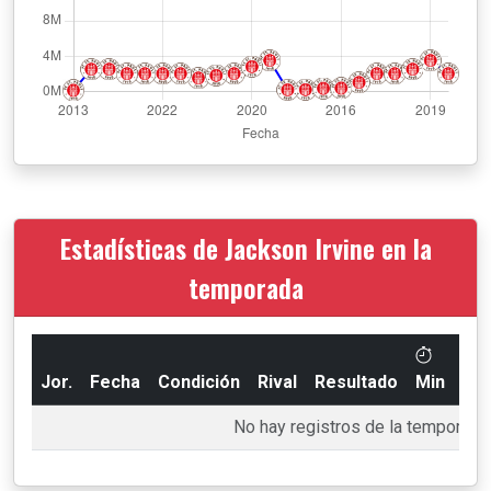
Estadísticas de Jackson Irvine en la
temporada
Jor.
Fecha
Condición
Rival
Resultado
Min
Go
No hay registros de la temporada 