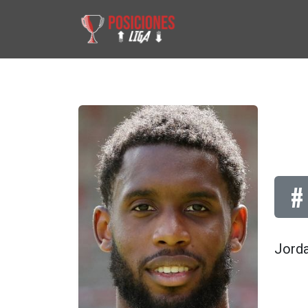
#
Jorda