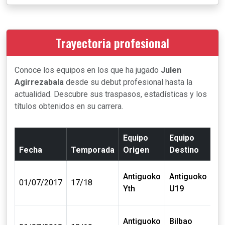
Trayectoria profesional
Conoce los equipos en los que ha jugado
Julen
Agirrezabala
desde su debut profesional hasta la
actualidad. Descubre sus traspasos, estadísticas y los
títulos obtenidos en su carrera.
Equipo
Equipo
Fecha
Temporada
Origen
Destino
Co
Antiguoko
Antiguoko
0 m
01/07/2017
17/18
Yth
U19
€
Antiguoko
Bilbao
0 m