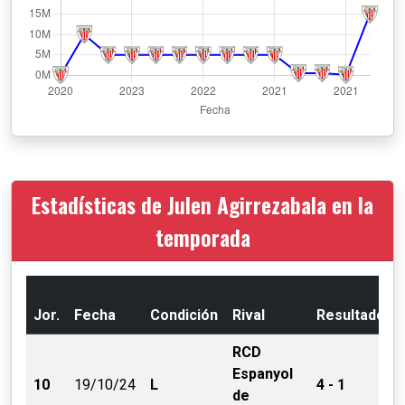
Estadísticas de Julen Agirrezabala en la
temporada
Jor.
Fecha
Condición
Rival
Resultado
RCD
Espanyol
10
19/10/24
L
4 - 1
de