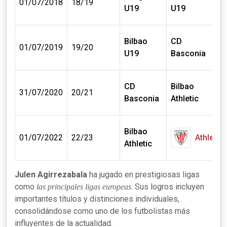
01/07/2018
18/19
U19
U19
€
Bilbao
CD
0 m
01/07/2019
19/20
U19
Basconia
€
CD
Bilbao
0 m
31/07/2020
20/21
Basconia
Athletic
€
Bilbao
0 m
01/07/2022
22/23
Athletic
Athletic
€
Julen Agirrezabala
ha jugado en prestigiosas ligas
como
. Sus logros incluyen
las principales ligas europeas
importantes títulos y distinciones individuales,
consolidándose como uno de los futbolistas más
influyentes de la actualidad.