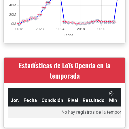
Estadísticas de Loïs Openda en la
temporada
Jor.
Fecha
Condición
Rival
Resultado
Min
Go
No hay registros de la temporada 