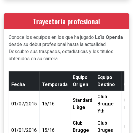
Trayectoria profesional
Conoce los equipos en los que ha jugado
Loïs Openda
desde su debut profesional hasta la actualidad.
Descubre sus traspasos, estadísticas y los títulos
obtenidos en su carrera.
Equipo
Equipo
Fecha
Temporada
Origen
Destino
Cos
Club
Standard
0.19
01/07/2015
15/16
Brugge
Liège
mill.
Yth
Club
Club
0 mil
01/01/2016
15/16
Brugge
Bruges