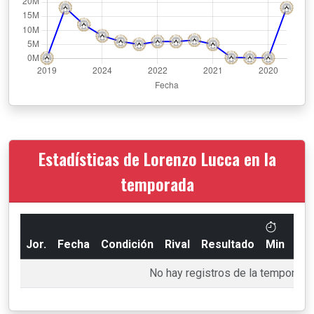
Estadísticas de Lorenzo Lucca en la
temporada
Jor.
Fecha
Condición
Rival
Resultado
Min
Go
No hay registros de la temporada 