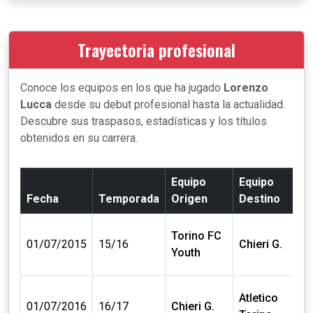
Trayectoria profesional
Conoce los equipos en los que ha jugado
Lorenzo
Lucca
desde su debut profesional hasta la actualidad.
Descubre sus traspasos, estadísticas y los títulos
obtenidos en su carrera.
Equipo
Equipo
Fecha
Temporada
Origen
Destino
Torino FC
0
01/07/2015
15/16
Chieri G.
Youth
€
Atletico
0
01/07/2016
16/17
Chieri G.