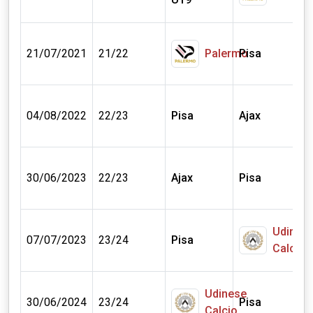
2
21/07/2021
21/22
Palermo
Pisa
m
0
04/08/2022
22/23
Pisa
Ajax
€
0
30/06/2023
22/23
Ajax
Pisa
€
Udines
0
07/07/2023
23/24
Pisa
Calcio
€
Udinese
0
30/06/2024
23/24
Pisa
Calcio
€