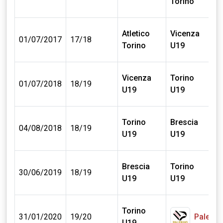
Torino
€
Atletico
Vicenza
0
01/07/2017
17/18
Torino
U19
€
Vicenza
Torino
0
01/07/2018
18/19
U19
U19
€
Torino
Brescia
0
04/08/2018
18/19
U19
U19
€
Brescia
Torino
0
30/06/2019
18/19
U19
U19
€
Torino
0
31/01/2020
19/20
Palerm
U19
€