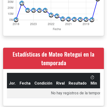
Estadísticas de Mateo Retegui en la
temporada
Jor.
Fecha
Condición
Rival
Resultado
Min
Go
No hay registros de la temporada 