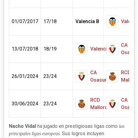
01/07/2017
17/18
Valencia B
Valenc
CA
13/07/2018
18/19
Valencia
Osasu
CA
RCD
26/01/2024
23/24
Osasuna
Mallor
RCD
CA
30/06/2024
23/24
Mallorca
Osasu
Nacho Vidal
ha jugado en prestigiosas ligas como
las
. Sus logros incluyen
principales ligas europeas