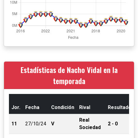
Estadísticas de Nacho Vidal en la
temporada
Jor.
Fecha
Condición
Rival
Resultado
Real
11
27/10/24
V
2 - 0
Sociedad