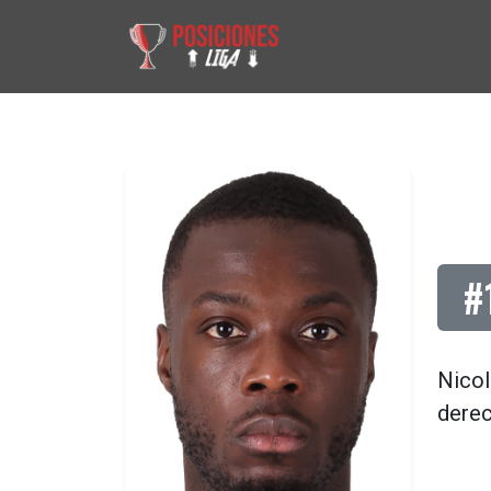
#
Nicol
dere