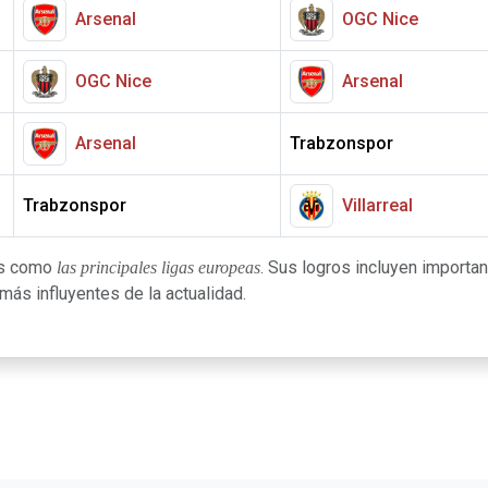
Arsenal
OGC Nice
OGC Nice
Arsenal
Arsenal
Trabzonspor
Trabzonspor
Villarreal
as como
. Sus logros incluyen importan
las principales ligas europeas
ás influyentes de la actualidad.