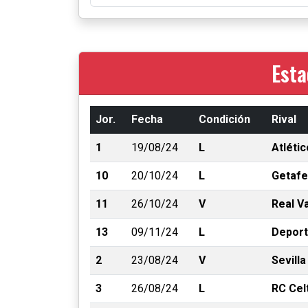
Esta
Jor.
Fecha
Condición
Rival
1
19/08/24
L
Atléti
10
20/10/24
L
Getafe
11
26/10/24
V
Real Va
13
09/11/24
L
Deport
2
23/08/24
V
Sevilla
3
26/08/24
L
RC Cel