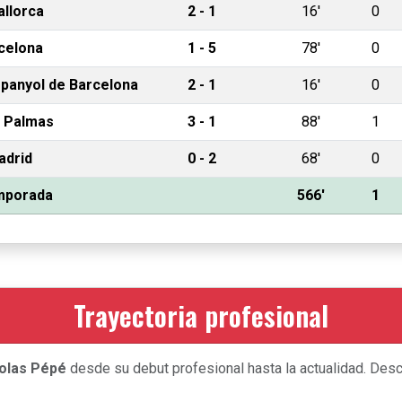
llorca
2 - 1
16'
0
celona
1 - 5
78'
0
panyol de Barcelona
2 - 1
16'
0
 Palmas
3 - 1
88'
1
adrid
0 - 2
68'
0
emporada
566'
1
Trayectoria profesional
olas Pépé
desde su debut profesional hasta la actualidad. Descu