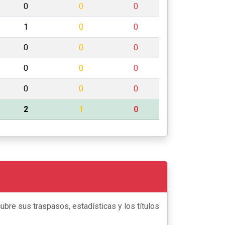
0
0
0
1
0
0
0
0
0
0
0
0
0
0
0
2
1
0
bre sus traspasos, estadísticas y los títulos