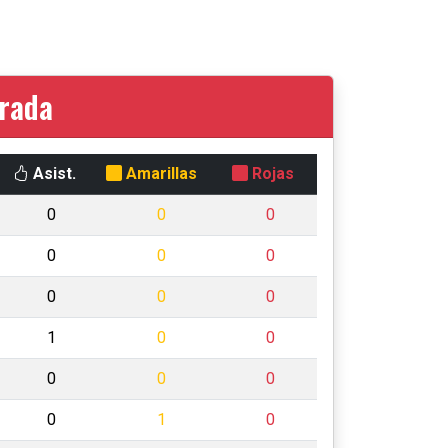
orada
Asist.
Amarillas
Rojas
0
0
0
0
0
0
0
0
0
1
0
0
0
0
0
0
1
0