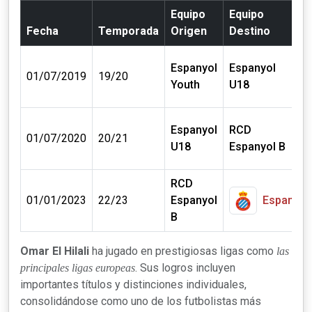
Equipo
Equipo
Fecha
Temporada
Origen
Destino
C
Espanyol
Espanyol
0 
01/07/2019
19/20
Youth
U18
€
Espanyol
RCD
0 
01/07/2020
20/21
U18
Espanyol B
€
RCD
0 
01/01/2023
22/23
Espanyol
Espanyol
€
B
Omar El Hilali
ha jugado en prestigiosas ligas como
las
. Sus logros incluyen
principales ligas europeas
importantes títulos y distinciones individuales,
consolidándose como uno de los futbolistas más