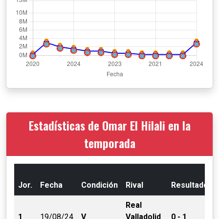
Estadísticas de Omar El Hilali en la
temporada
Jor.
Fecha
Condición
Rival
Resultado
Real
1
19/08/24
V
Valladolid
0 - 1