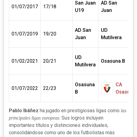
San Juan
AD San
0 m
01/07/2017
17/18
U19
Juan
€
AD San
UD
0 m
01/07/2019
19/20
Juan
Mutilvera
€
UD
0 m
01/02/2021
20/21
Osasuna B
Mutilvera
€
Osasuna
CA
0 m
01/07/2022
22/23
B
Osasuna
€
Pablo Ibáñez
ha jugado en prestigiosas ligas como
las
. Sus logros incluyen
principales ligas europeas
importantes títulos y distinciones individuales,
consolidándose como uno de los futbolistas más