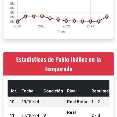
Estadísticas de Pablo Ibáñez en la
temporada
Jor.
Fecha
Condición
Rival
Resultado
10
19/10/24
L
Real Betis
1 - 2
Real
11
27/10/24
V
2 - 0