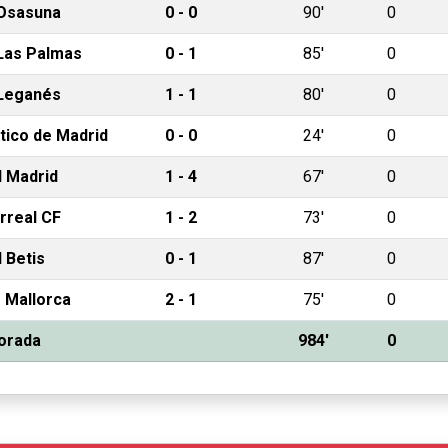
Osasuna
0 - 0
90'
0
Las Palmas
0 - 1
85'
0
Leganés
1 - 1
80'
0
tico de Madrid
0 - 0
24'
0
l Madrid
1 - 4
67'
0
arreal CF
1 - 2
73'
0
 Betis
0 - 1
87'
0
 Mallorca
2 - 1
75'
0
orada
984'
0