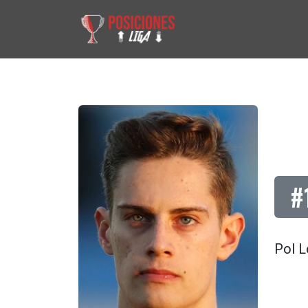
#
Pol L