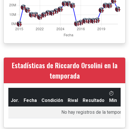
Estadísticas de Riccardo Orsolini en la
temporada
Jor.
Fecha
Condición
Rival
Resultado
Min
Go
No hay registros de la temporada 