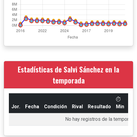
Estadísticas de Salvi Sánchez en la
temporada
Jor.
Fecha
Condición
Rival
Resultado
Min
Go
No hay registros de la temporada 