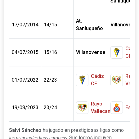
Sanluqueño
At.
17/07/2014
14/15
Villanovens
Sanluqueño
Cádiz
04/07/2015
15/16
Villanovense
CF
Cádiz
Rayo
01/07/2022
22/23
CF
Valle
Rayo
19/08/2023
23/24
Espan
Vallecano
Salvi Sánchez
ha jugado en prestigiosas ligas como
. Sus logros incluyen
las principales ligas europeas