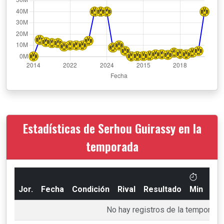
Estadísticas de Serhou Guirassy en la
temporada
Jor.
Fecha
Condición
Rival
Resultado
Min
Go
No hay registros de la temporada 