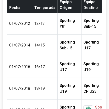
Equipo
Equipo
Fecha
Temporada
Origen
Destino
Sporting
Sporting
0
01/07/2012
12/13
Yth.
Sub-15
Sporting
Sporting
0
01/07/2014
14/15
Sub-15
U17
Sporting
Sporting
0
01/07/2016
16/17
U17
U19
Sporting
Sporting
0
01/07/2018
18/19
U19
CP U23
Sporting
Sportin
0