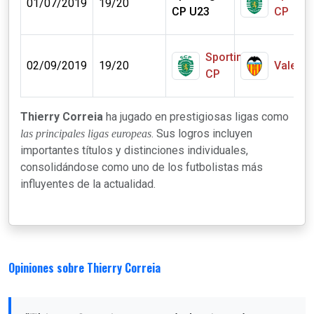
01/07/2019
19/20
CP U23
CP
Sporting
02/09/2019
19/20
Valenci
CP
m
Thierry Correia
ha jugado en prestigiosas ligas como
. Sus logros incluyen
las principales ligas europeas
importantes títulos y distinciones individuales,
consolidándose como uno de los futbolistas más
influyentes de la actualidad.
Opiniones sobre Thierry Correia