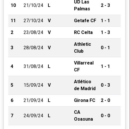
UD Las
10
21/10/24
L
2 - 3
Palmas
11
27/10/24
V
Getafe CF
1 - 1
2
23/08/24
V
RC Celta
1 - 3
Athletic
3
28/08/24
V
0 - 1
Club
Villarreal
4
31/08/24
L
1 - 1
CF
Atlético
5
15/09/24
V
0 - 3
de Madrid
6
21/09/24
L
Girona FC
2 - 0
CA
7
24/09/24
L
0 - 0
Osasuna