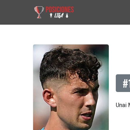
#
Unai 