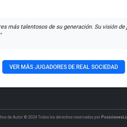
es más talentosos de su generación. Su visión de j
"
VER MÁS JUGADORES DE REAL SOCIEDAD
hos de Autor © 2024 Todos los derechos reservados por
PosicionesLi