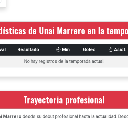
dísticas de Unai Marrero en la temp
val
Resultado
Min
Goles
Asist.
No hay registros de la temporada actual.
Trayectoria profesional
i Marrero
desde su debut profesional hasta la actualidad. Desc