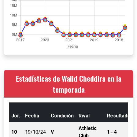
Estadísticas de Walid Cheddira en la
temporada
Jor.
Fecha
Condición
Rival
Resultado
Athletic
10
19/10/24
V
1 - 4
Club