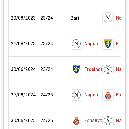
20/08/2023
23/24
Bari
Napol
21/08/2023
23/24
Napoli
Frosi
30/06/2024
23/24
Frosinone
Napol
27/08/2024
24/25
Napoli
Espan
30/06/2025
24/25
Espanyol
Napol