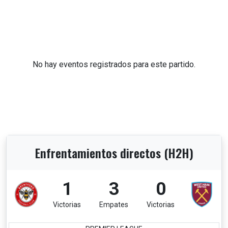
No hay eventos registrados para este partido.
Enfrentamientos directos (H2H)
1
3
0
Victorias
Empates
Victorias