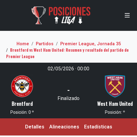
Home
Partidos
Premier League, Jornada 35
Brentford vs West Ham United: Resumen y resultado del partido de
Premier League
02/05/2026 · 00:00
-
Finalizado
Brentford
West Ham United
Posición: 0 º
Posición: º
Detalles
Alineaciones
Estadísticas