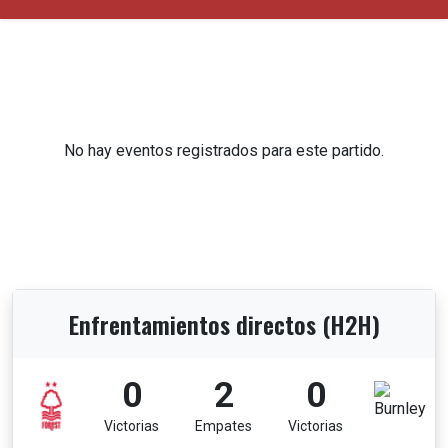
No hay eventos registrados para este partido.
Enfrentamientos directos (H2H)
0
2
0
Victorias
Empates
Victorias