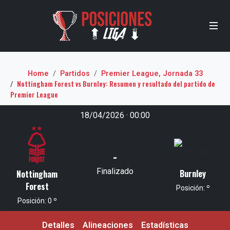
Home
Partidos
Premier League, Jornada 33
Nottingham Forest vs Burnley: Resumen y resultado del partido de
Premier League
18/04/2026 · 00:00
-
Finalizado
Burnley
Nottingham
Forest
Posición: º
Posición: 0 º
Detalles
Alineaciones
Estadísticas