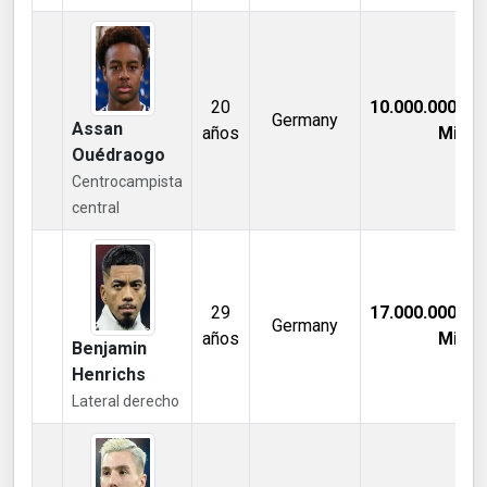
20
10.000.000,00
Germany
Assan
años
Mill €
Ouédraogo
Centrocampista
central
29
17.000.000,00
Germany
años
Mill €
Benjamin
Henrichs
Lateral derecho