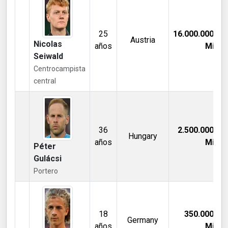
25
16.000.000,00
Austria
Nicolas
años
Mill €
Seiwald
Centrocampista
central
36
2.500.000,00
Hungary
años
Mill €
Péter
Gulácsi
Portero
18
350.000,00
Germany
años
Mill €