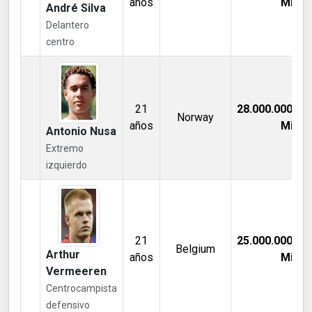
años
Mill €
André Silva
Delantero
centro
21
28.000.000,00
Norway
años
Mill €
Antonio Nusa
Extremo
izquierdo
21
25.000.000,00
Belgium
Arthur
años
Mill €
Vermeeren
Centrocampista
defensivo