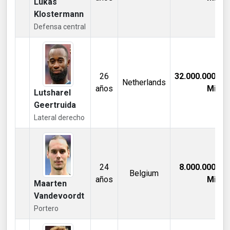
Lukas
Klostermann
Defensa central
26
32.000.000,00
Netherlands
años
Mill €
Lutsharel
Geertruida
Lateral derecho
24
8.000.000,00
Belgium
años
Mill €
Maarten
Vandevoordt
Portero