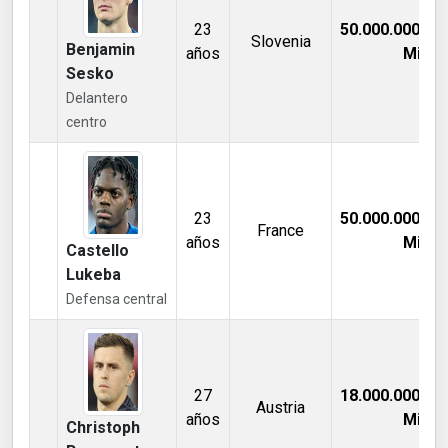
23
50.000.000,00
Slovenia
Benjamin
años
Mill €
Sesko
Delantero
centro
23
50.000.000,00
France
años
Mill €
Castello
Lukeba
Defensa central
27
18.000.000,00
Austria
años
Mill €
Christoph