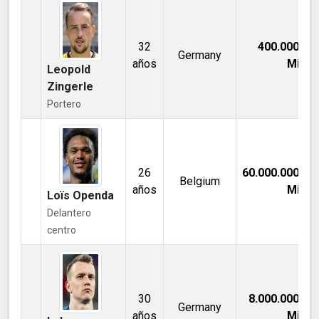
32
400.000,00
Germany
años
Mill €
Leopold
Zingerle
Portero
26
60.000.000,00
Belgium
años
Mill €
Loïs Openda
Delantero
centro
30
8.000.000,00
Germany
años
Mill €