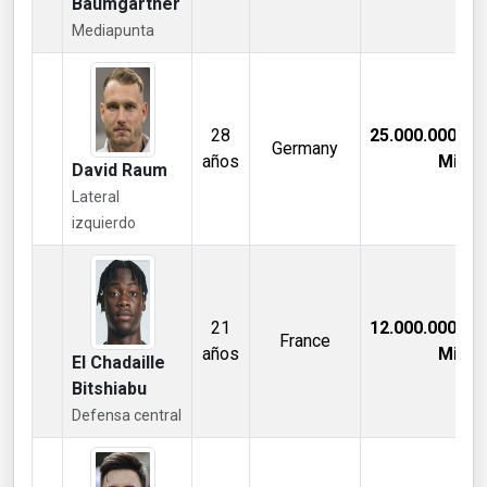
Baumgartner
Mediapunta
28
25.000.000,00
Germany
años
Mill €
David Raum
Lateral
izquierdo
21
12.000.000,00
France
años
Mill €
El Chadaille
Bitshiabu
Defensa central