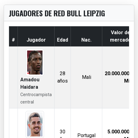
JUGADORES DE RED BULL LEIPZIG
Valor de
#
Jugador
Edad
Nac.
mercado
28
20.000.000,00
Mali
Amadou
años
Mill €
Haidara
Centrocampista
central
30
5.000.000,00
Portugal