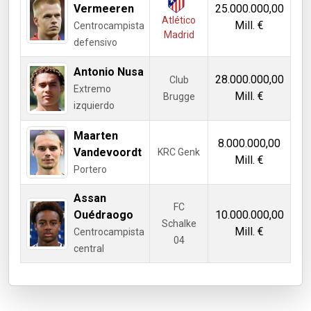
Vermeeren
25.000.000,00
Atlético
Mill. €
Centrocampista
Madrid
defensivo
Antonio Nusa
28.000.000,00
Club
Extremo
Mill. €
Brugge
izquierdo
Maarten
8.000.000,00
Vandevoordt
KRC Genk
Mill. €
Portero
Assan
FC
Ouédraogo
10.000.000,00
Schalke
Mill. €
Centrocampista
04
central