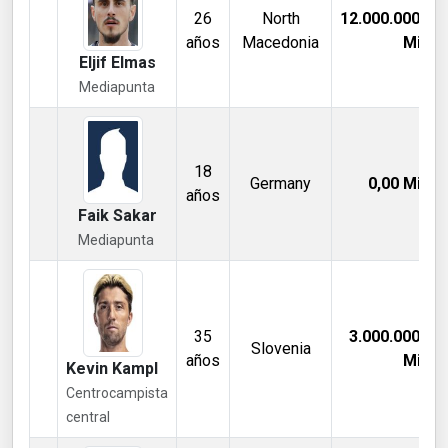
26
North
12.000.000,00
años
Macedonia
Mill €
Eljif Elmas
Mediapunta
18
Germany
0,00
Mill €
años
Faik Sakar
Mediapunta
35
3.000.000,00
Slovenia
años
Mill €
Kevin Kampl
Centrocampista
central