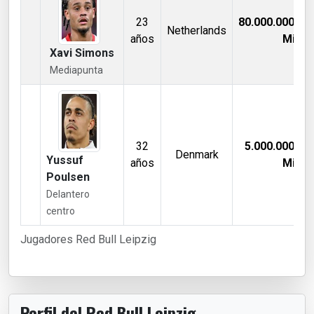
23
80.000.000,00
Netherlands
años
Mill €
Xavi Simons
Mediapunta
32
5.000.000,00
Denmark
Yussuf
años
Mill €
Poulsen
Delantero
centro
Jugadores Red Bull Leipzig
Perfil del Red Bull Leipzig