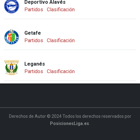
Deportivo Alavés
Partidos
Clasificación
Getafe
Partidos
Clasificación
Leganés
Partidos
Clasificación
Derechos de Autor © 2024 Todos los derechos reservados por
PosicionesLiga.es
.