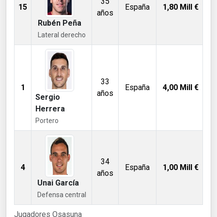
35
15
España
1,80
Mill €
años
Rubén Peña
Lateral derecho
33
1
España
4,00
Mill €
años
Sergio
Herrera
Portero
34
4
España
1,00
Mill €
años
Unai García
Defensa central
Jugadores Osasuna