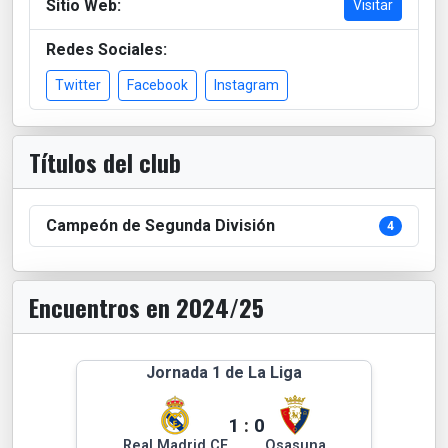
Sitio Web:
Visitar
Redes Sociales:
Twitter
Facebook
Instagram
Títulos del club
Campeón de Segunda División
4
Encuentros en 2024/25
Jornada 1 de La Liga
1
:
0
Real Madrid CF
Osasuna