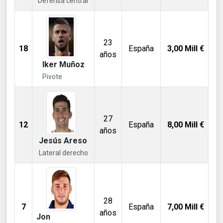
Defensa central
23
18
España
3,00
Mill €
años
Iker Muñoz
Pivote
27
12
España
8,00
Mill €
años
Jesús Areso
Lateral derecho
28
7
España
7,00
Mill €
años
Jon