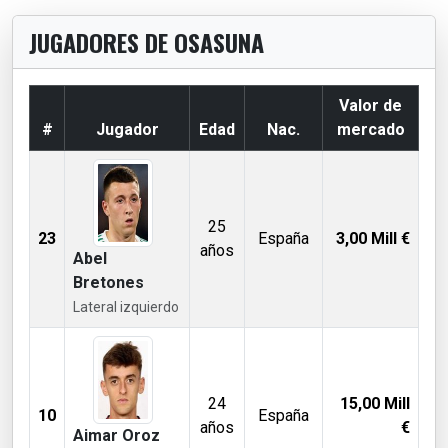
JUGADORES DE OSASUNA
Valor de
#
Jugador
Edad
Nac.
mercado
25
23
España
3,00
Mill €
años
Abel
Bretones
Lateral izquierdo
24
15,00
Mill
10
España
años
€
Aimar Oroz