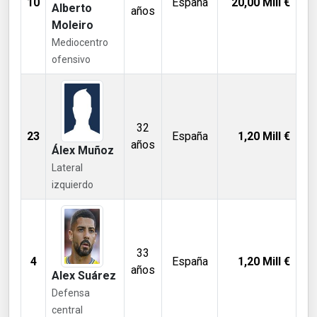
10
España
20,00
Mill €
Alberto
años
Moleiro
Mediocentro
ofensivo
32
23
España
1,20
Mill €
años
Álex Muñoz
Lateral
izquierdo
33
4
España
1,20
Mill €
años
Alex Suárez
Defensa
central