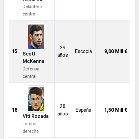
Delantero
centro
29
15
Escocia
9,00
Mill €
Scott
años
McKenna
Defensa
central
28
18
España
1,50
Mill €
años
Viti Rozada
Lateral
derecho