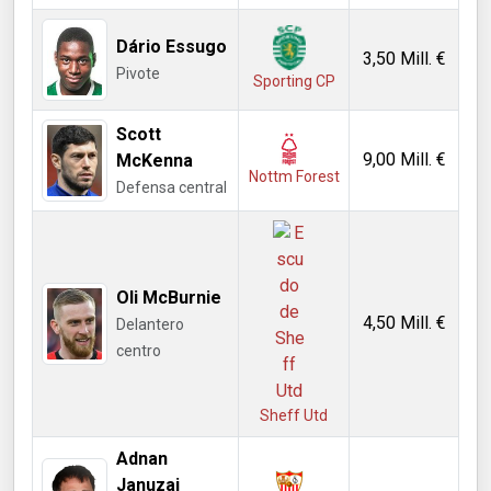
Dário Essugo
3,50 Mill. €
Pivote
Sporting CP
Scott
9,00 Mill. €
McKenna
Nottm Forest
Defensa central
Oli McBurnie
4,50 Mill. €
Delantero
centro
Sheff Utd
Adnan
Januzaj