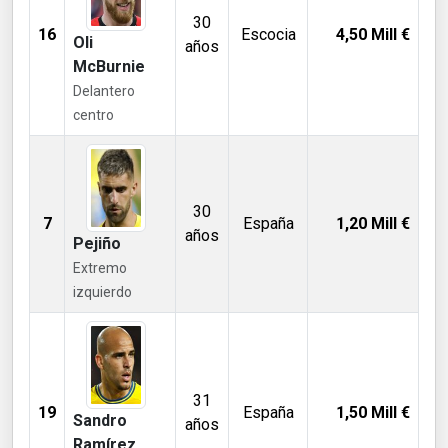
30
16
Escocia
4,50
Mill €
Oli
años
McBurnie
Delantero
centro
30
7
España
1,20
Mill €
años
Pejiño
Extremo
izquierdo
31
19
España
1,50
Mill €
Sandro
años
Ramírez