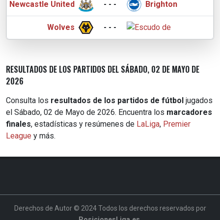
Newcastle United
-
-
-
Brighton
Wolves
-
-
-
RESULTADOS DE LOS PARTIDOS DEL SÁBADO, 02 DE MAYO DE
2026
Consulta los
resultados de los partidos de fútbol
jugados
el Sábado, 02 de Mayo de 2026. Encuentra los
marcadores
finales
, estadísticas y resúmenes de
LaLiga
,
Premier
League
y más.
Derechos de Autor © 2024 Todos los derechos reservados por
PosicionesLiga.es
.